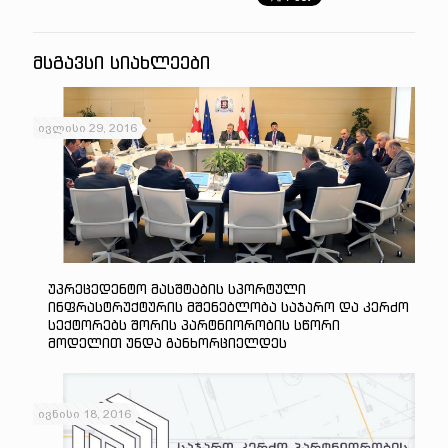
ᲛᲡᲒᲐᲕᲡᲘ ᲡᲘᲐᲮᲚᲔᲔᲑᲘ
ივლისი 29, 2016
Უპრეცედენტო Მასშტაბის Სპორტული
Ინფრასტრუქტურის Მშენებლობა Საჯარო Და Კერძო
Სექტორებს Შორის Პარტნიორობის Სწორი
Მოდელით Უნდა Განხორციელდეს
ივნისი 18, 2016