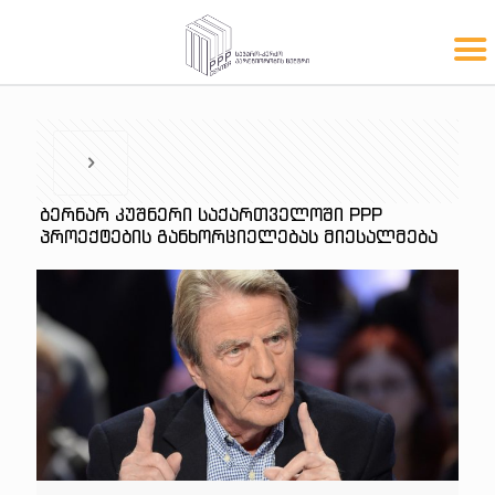
ᲑᲔᲠᲜᲐᲠ ᲙᲣᲨᲜᲔᲠᲘ ᲡᲐᲥᲐᲠᲗᲕᲔᲚᲝᲨᲘ PPP
ᲞᲠᲝᲔᲥᲢᲔᲑᲘᲡ ᲒᲐᲜᲮᲝᲠᲪᲘᲔᲚᲔᲑᲐᲡ ᲛᲘᲔᲡᲐᲚᲛᲔᲑᲐ