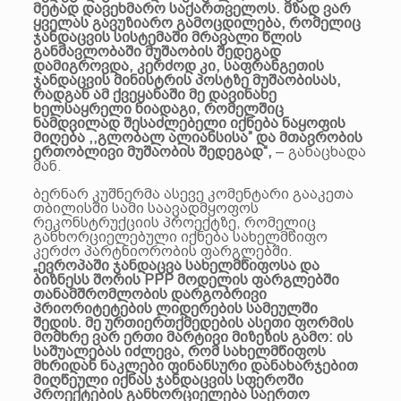
მეტად დავეხმარო საქართველოს. მზად ვარ
ყველას გავუზიარო გამოცდილება, რომელიც
ჯანდაცვის სისტემაში მრავალი წლის
განმავლობაში მუშაობის შედეგად
დამიგროვდა, კერძოდ კი, საფრანგეთის
ჯანდაცვის მინისტრის პოსტზე მუშაობისას,
რადგან ამ ქვეყანაში მე დავინახე
ხელსაყრელი ნიადაგი, რომელშიც
ნამდვილად შესაძლებელი იქნება ნაყოფის
მიღება ,,გლობალ ალიანსისა” და მთავრობის
ერთობლივი მუშაობის შედეგად“,
– განაცხადა
მან.
ბერნარ კუშნერმა ასევე კომენტარი გააკეთა
თბილისში სამი საავადმყოფოს
რეკონსტრუქციის პროექტზე, რომელიც
განხორციელებული იქნება სახელმწიფო
კერძო პარტნიორობის ფარგლებში.
„ევროპაში ჯანდაცვა სახელმწიფოსა და
ბიზნესს შორის РРP მოდელის ფარგლებში
თანამშრომლობის დარგობრივი
პრიორიტეტების ლიდერების სამეულში
შედის. მე ურთიერთქმედების ასეთი ფორმის
მომხრე ვარ ერთი მარტივი მიზეზის გამო: ის
საშუალებას იძლევა, რომ სახელმწიფოს
მხრიდან ნაკლები ფინანსური დანახარჯებით
მიღწეული იქნას ჯანდაცვის სფეროში
პროექტების განხორციელება საერთო