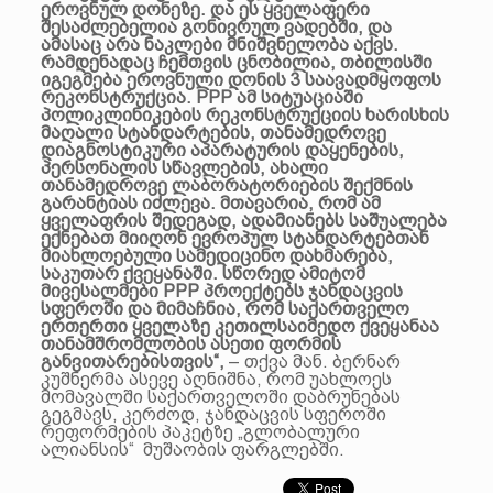
ეროვნულ დონეზე. და ეს ყველაფერი
შესაძლებელია გონივრულ ვადებში, და
ამასაც არა ნაკლები მნიშვნელობა აქვს.
რამდენადაც ჩემთვის ცნობილია, თბილისში
იგეგმება ეროვნული დონის 3 საავადმყოფოს
რეკონსტრუქცია. РРР ამ სიტუაციაში
პოლიკლინიკების რეკონსტრუქციის ხარისხის
მაღალი სტანდარტების, თანამედროვე
დიაგნოსტიკური აპარატურის დაყენების,
პერსონალის სწავლების, ახალი
თანამედროვე ლაბორატორიების შექმნის
გარანტიას იძლევა. მთავარია, რომ ამ
ყველაფრის შედეგად, ადამიანებს საშუალება
ექნებათ მიიღონ ევროპულ სტანდარტებთან
მიახლოებული სამედიცინო დახმარება,
საკუთარ ქვეყანაში. სწორედ ამიტომ
მივესალმები РРР პროექტებს ჯანდაცვის
სფეროში და მიმაჩნია, რომ საქართველო
ერთერთი ყველაზე კეთილსაიმედო ქვეყანაა
თანამშრომლობის ასეთი ფორმის
განვითარებისთვის“,
– თქვა მან. ბერნარ
კუშნერმა ასევე აღნიშნა, რომ უახლოეს
მომავალში საქართველოში დაბრუნებას
გეგმავს, კერძოდ, ჯანდაცვის სფეროში
რეფორმების პაკეტზე „გლობალური
ალიანსის“ მუშაობის ფარგლებში.