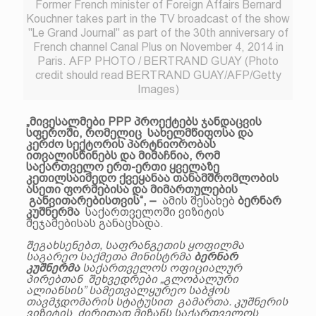
Former French minister of Foreign Affairs Bernard
Kouchner takes part in the TV broadcast of the show
"Le Grand Journal" as part of the 30th anniversary of
French channel Canal Plus on November 4, 2014 in
Paris. AFP PHOTO / BERTRAND GUAY (Photo
credit should read BERTRAND GUAY/AFP/Getty
Images)
„მივესალმები РРР პროექტებს ჯანდაცვის
სფეროში, რომელიც სახელმწიფოსა და
კერძო სექტორის პარტნიორობას
ითვალისწინებს და მიმაჩნია, რომ
საქართველო ერთ-ერთი ყველაზე
კეთილსაიმედო ქვეყანაა თანამშრომლობის
ასეთი ფორმებისა და მიმართულების
განვითარებისთვის“, –
ამის შესახებ
ბერნარ
კუშნერმა
საქართველოში ვიზიტის
შეჯამებისას განაცხადა.
შეგახსენებთ, საფრანგეთის ყოფილმა
საგარეო საქმეთა მინისტრმა
ბერნარ
კუშნერმა
საქართველოს ოფიციალურ
პირებთან შეხვედრები „გლობალური
ალიანსის” სამეთვალყურეო საბჭოს
თავმჯდომარის სტატუსით გამართა. კუშნერის
ვიზიტის ძირითად მიზანს საქართველოს