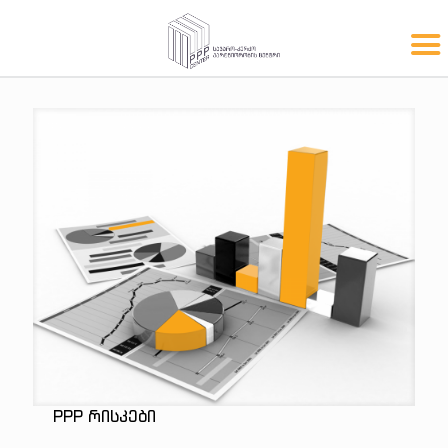
PPP ᲠᲘᲡᲙᲔᲑᲘ